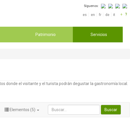
Síguenos:
+
?
es
en
fr
de
it
Patrimonio
Servicios
os donde el visitante y el turista podrán degustar la gastronomía local.
Elementos (5)
Buscar