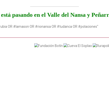
está pasando en el Valle del Nansa y Peñar
rubia OR #lamason OR #rionansa OR #tudanca OR #polaciones"