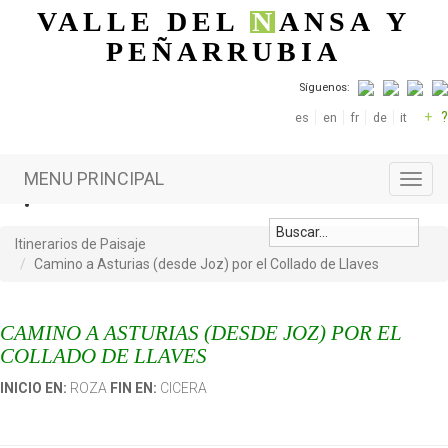
Pasar al contenido principal
VALLE DEL
N
ANSA
Y
PEÑARRUBIA
Síguenos:
+
?
es
en
fr
de
it
MENU PRINCIPAL
Toggl
navig
Itinerarios de Paisaje
Camino a Asturias (desde Joz) por el Collado de Llaves
CAMINO A ASTURIAS (DESDE JOZ) POR EL
COLLADO DE LLAVES
INICIO EN:
ROZA
FIN EN:
CICERA