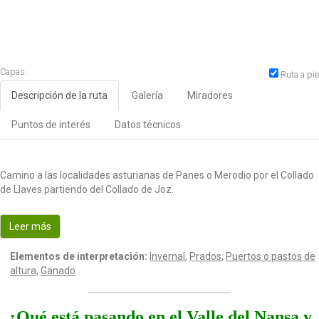
Capas:
Ruta a pie
Descripción de la ruta
Galería
Miradores
Puntos de interés
Datos técnicos
Camino a las localidades asturianas de Panes o Merodio por el Collado
de Llaves partiendo del Collado de Joz.
Leer más
Elementos de interpretación:
Invernal
,
Prados
,
Puertos o pastos de
altura
,
Ganado
¿Qué está pasando en el Valle del Nansa y