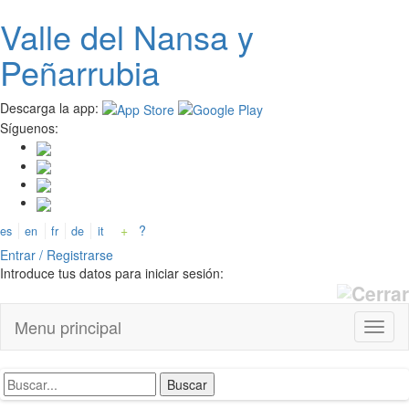
Valle del
N
ansa
y
Pasar
al
Peñarrubia
contenido
principal
Descarga la app:
Síguenos:
+
?
es
en
fr
de
it
Entrar / Registrarse
Introduce tus datos para iniciar sesión:
Menu principal
Toggl
naviga