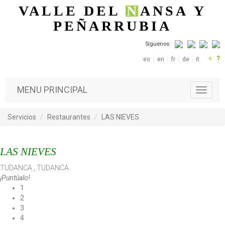
Pasar al contenido principal
VALLE DEL
N
ANSA
Y
PEÑARRUBIA
Síguenos:
+
?
es
en
fr
de
it
MENU PRINCIPAL
T
o
g
Servicios
Restaurantes
LAS NIEVES
g
l
e
LAS NIEVES
n
a
TUDANCA
,
TUDANCA
v
¡Puntúalo!
i
1
g
2
a
3
t
4
i