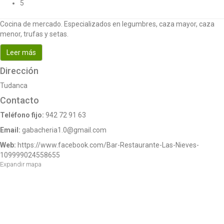
5
o
n
Cocina de mercado. Especializados en legumbres, caza mayor, caza
menor, trufas y setas.
Leer más
Dirección
Tudanca
Contacto
Teléfono fijo:
942 72 91 63
Email:
gabacheria1.0@gmail.com
Web:
https://www.facebook.com/Bar-Restaurante-Las-Nieves-
109999024558655
Expandir mapa