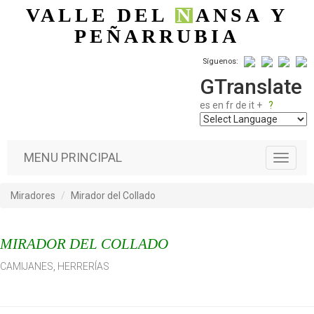
Pasar al contenido principal
VALLE DEL
N
ANSA
Y
PEÑARRUBIA
Síguenos:
GTranslate
es
en
fr
de
it
+
?
MENU PRINCIPAL
T
o
g
Miradores
Mirador del Collado
g
l
e
MIRADOR DEL COLLADO
n
a
CAMIJANES
,
HERRERÍAS
v
i
g
a