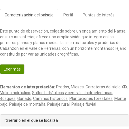
t
i
Caracterización del paisaje
Perfil
Puntos de interés
o
n
Este punto de observación, colgado sobre un encajamiento del Nansa
en su curso inferior, ofrece una amplia visión que integra en los
primeros planos y planos medios las sierras litorales y praderías de
Cabanzón en el valle de Herrerías, con un horizonte montañoso lejano
constituido por varias unidades orográficas.
Leer más
Elementos de interpretación:
Prados
,
Mieses
,
Carreteras del siglo XIX
,
Molino hidráulico
,
Saltos hidráulicos y centrales hidroeléctricas
,
Bosques
,
Ganado
,
Caminos históricos
,
Plantaciones forestales
,
Monte
bajo
,
Paisaje de montaña
,
Paisaje rural
,
Paisaje fluvial
Itinerario en el que se localiza