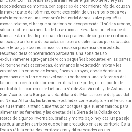
En Cabanzón, las praderías para alimentar el ganado de leche y las
o
repoblaciones de montes, con especies de crecimiento rápido, ocupan
n
la mayor parte del término, como expresión de un territorio cada vez
más integrado en una economía industrial donde, salvo pequeñas
masas relictas, el bosque autóctono ha desaparecido.El núcleo urbano,
situado sobre una meseta de base rocosa, elevada sobre el cauce del
Nansa, está rodeado por una extensa pradería de siega que conforma
un paisaje uniforme de parcelas sin cierre o delimitadas por estacados,
carreteras y pistas rectilíneas, con escasa presencia de arbolado,
resultado de la concentración parcelaria. Una zona de uso
exclusivamente agro-ganadero con pequeños bosquetes en las partes
del terreno más escarpadas, dominando la vegetación mixta y los
castaños. Un entorno de lomas, fincas y arroyos, donde domina la
presencia de la torre medieval con su barbacana, una referencia del
lugar como centro de dominio territorial y de poder, como punto de
control de los caminos de Liébana a Val de San Vicente y de Asturias a
San Vicente de la Barquera o Santillana del Mar, así como del paso del
río Nansa.Al fondo, las laderas repobladas con eucalipto en el tercio sur
de su término, antaño cubiertas por bosques que fueron talados para
alimentar las ferrerías, y las crestas de la Sierra de la Collada con
restos de algunos invernales, brañas y monte bajo, hoy casi un paisaje
residual ante los cambios que se han producido en este territorio. Es la
línea o rótula entre dos territorios muy diferenciados en sus