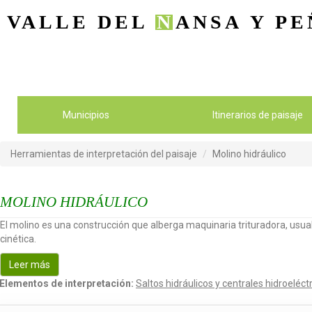
VALLE DEL
N
ANSA
Y PE
Municipios
Itinerarios de paisaje
Herramientas de interpretación del paisaje
Molino hidráulico
MOLINO HIDRÁULICO
El molino es una construcción que alberga maquinaria trituradora, usua
cinética.
Leer más
Elementos de interpretación:
Saltos hidráulicos y centrales hidroeléct