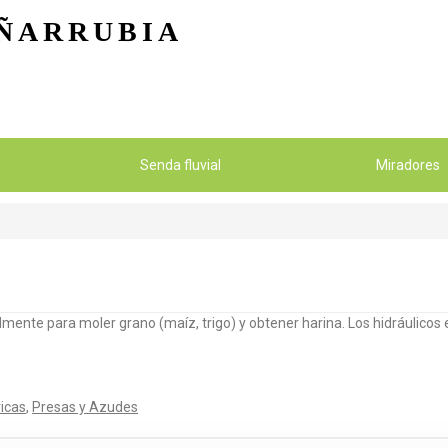
Pasar al contenido principal
ÑARRUBIA
Senda fluvial
Miradores
lmente para moler grano (maíz, trigo) y obtener harina. Los hidráulicos
ricas
,
Presas y Azudes