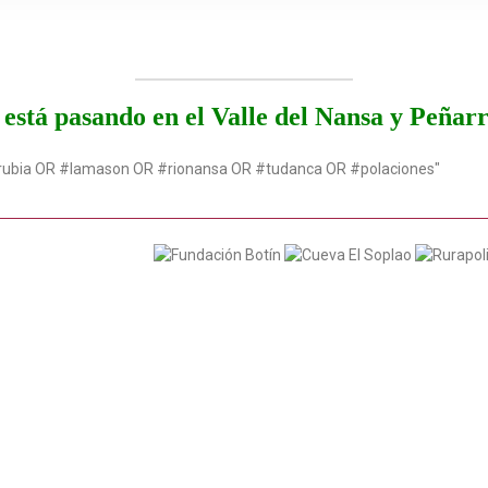
está pasando en el Valle del Nansa y Peñar
rubia OR #lamason OR #rionansa OR #tudanca OR #polaciones"