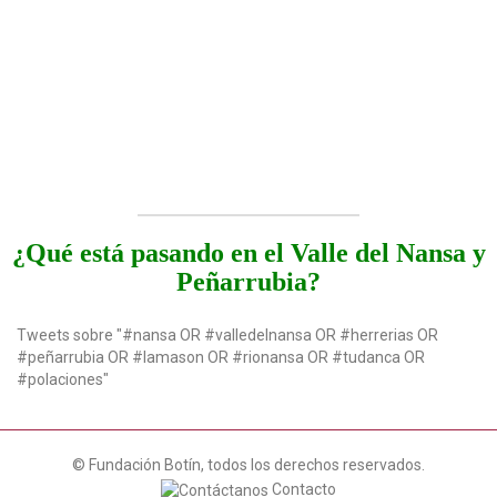
¿Qué está pasando en el Valle del Nansa y
Peñarrubia?
Tweets sobre "#nansa OR #valledelnansa OR #herrerias OR
#peñarrubia OR #lamason OR #rionansa OR #tudanca OR
#polaciones"
© Fundación Botín, todos los derechos reservados.
Contacto