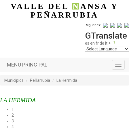
Pasar al contenido principal
VALLE DEL
N
ANSA
Y
PEÑARRUBIA
Síguenos:
GTranslate
es
en
fr
de
it
+
?
MENU PRINCIPAL
Toggl
navig
Municipios
Peñarrubia
La Hermida
LA HERMIDA
1
2
3
4