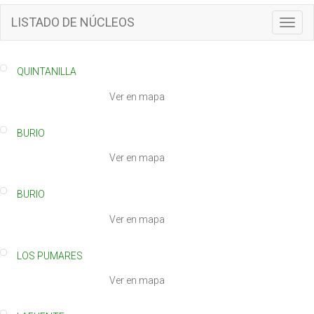
LISTADO DE NÚCLEOS
T
o
g
g
QUINTANILLA
l
e
Ver en mapa
n
a
BURIO
v
i
Ver en mapa
g
a
t
BURIO
i
Ver en mapa
o
n
LOS PUMARES
Ver en mapa