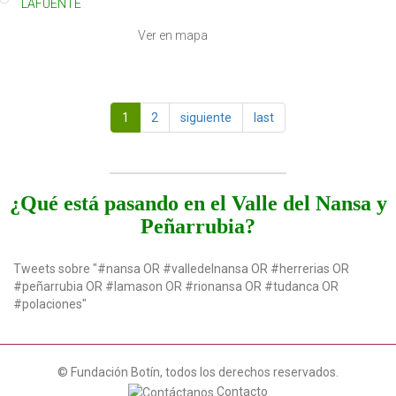
LAFUENTE
Ver en mapa
1
2
siguiente
last
¿Qué está pasando en el Valle del Nansa y
Peñarrubia?
Tweets sobre "#nansa OR #valledelnansa OR #herrerias OR
#peñarrubia OR #lamason OR #rionansa OR #tudanca OR
#polaciones"
© Fundación Botín, todos los derechos reservados.
Contacto