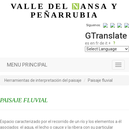
Pasar al contenido principal
VALLE DEL
N
ANSA
Y
PEÑARRUBIA
Síguenos:
GTranslate
es
en
fr
de
it
+
?
MENU PRINCIPAL
Toggl
navig
Herramientas de interpretación del paisaje
Paisaje fluvial
PAISAJE FLUVIAL
Espacio caracterizado por el recorrido de un río y los elementos a él
asociados: el agua, el lecho o cauce y la ribera con su particular