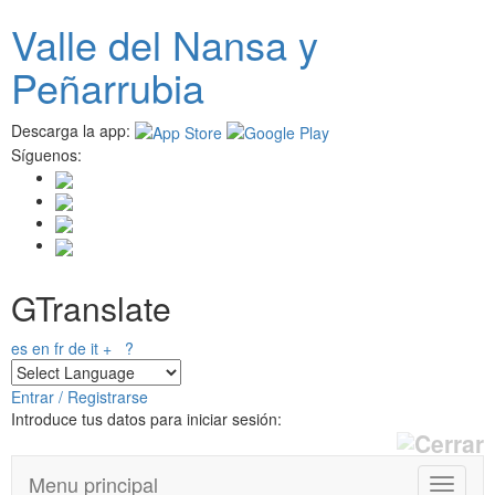
Pasar
Valle del
N
ansa
y
al
contenido
Peñarrubia
principal
Descarga la app:
Síguenos:
GTranslate
es
en
fr
de
it
+
?
Entrar / Registrarse
Introduce tus datos para iniciar sesión:
Menu principal
T