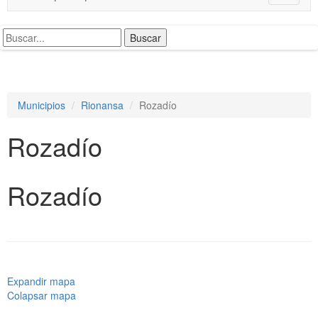
o
g
g
l
e
n
a
Municipios
Rionansa
Rozadío
v
i
Rozadío
g
a
t
i
Rozadío
o
n
Expandir mapa
Colapsar mapa