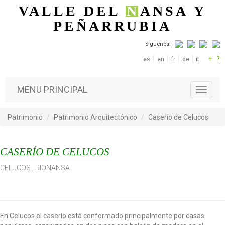
Pasar al contenido principal
VALLE DEL
N
ANSA
Y
PEÑARRUBIA
Síguenos:
+
?
es
en
fr
de
it
MENU PRINCIPAL
T
o
g
Patrimonio
Patrimonio Arquitectónico
Caserío de Celucos
g
l
e
CASERÍO DE CELUCOS
n
a
CELUCOS
,
RIONANSA
v
i
g
a
t
En Celucos el caserío está conformado principalmente por casas
i