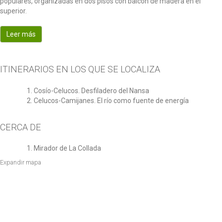
populares, organizadas en dos pisos con balcón de madera en el
o
superior.
n
Leer más
ITINERARIOS EN LOS QUE SE LOCALIZA
Cosío-Celucos. Desfiladero del Nansa
Celucos-Camijanes. El río como fuente de energía
CERCA DE
Mirador de La Collada
Expandir mapa