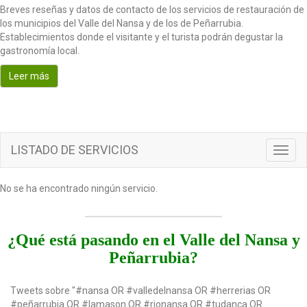
Breves reseñas y datos de contacto de los servicios de restauración de
t
los municipios del Valle del Nansa y de los de Peñarrubia.
i
Establecimientos donde el visitante y el turista podrán degustar la
o
gastronomía local.
n
Leer más
LISTADO DE SERVICIOS
T
o
g
No se ha encontrado ningún servicio.
g
l
e
n
¿Qué está pasando en el Valle del Nansa y
a
Peñarrubia?
v
i
g
Tweets sobre "#nansa OR #valledelnansa OR #herrerias OR
a
#peñarrubia OR #lamason OR #rionansa OR #tudanca OR