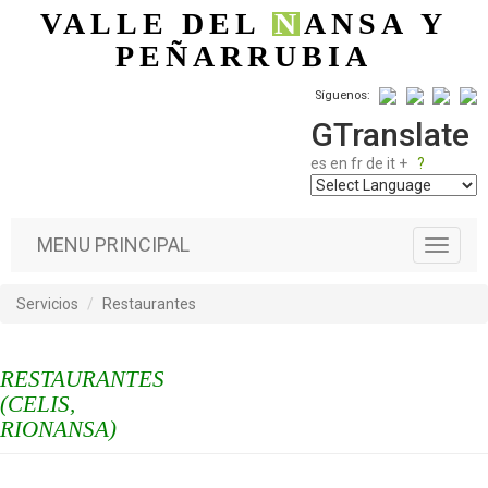
Pasar al contenido principal
VALLE DEL
N
ANSA
Y
PEÑARRUBIA
Síguenos:
GTranslate
es
en
fr
de
it
+
?
MENU PRINCIPAL
T
o
g
Servicios
Restaurantes
g
l
e
RESTAURANTES
n
a
(CELIS,
v
RIONANSA)
i
g
a