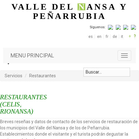
Pasar al contenido principal
VALLE DEL
N
ANSA
Y
PEÑARRUBIA
Síguenos:
+
?
es
en
fr
de
it
MENU PRINCIPAL
T
o
g
g
Servicios
Restaurantes
l
e
n
RESTAURANTES
a
(CELIS,
v
RIONANSA)
i
g
Breves reseñas y datos de contacto de los servicios de restauración de
a
los municipios del Valle del Nansa y de los de Peñarrubia.
t
Establecimientos donde el visitante y el turista podrán degustar la
i