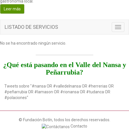
gastronomía local.
o
Leer más
n
LISTADO DE SERVICIOS
T
o
g
No se ha encontrado ningún servicio.
g
l
e
n
¿Qué está pasando en el Valle del Nansa y
a
Peñarrubia?
v
i
g
Tweets sobre "#nansa OR #valledelnansa OR #herrerias OR
a
#peñarrubia OR #lamason OR #rionansa OR #tudanca OR
t
#polaciones"
i
o
n
© Fundación Botín, todos los derechos reservados.
Contacto