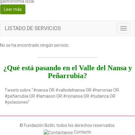
gastronomía local.
o
Leer más
n
LISTADO DE SERVICIOS
T
o
g
No se ha encontrado ningún servicio.
g
l
e
n
¿Qué está pasando en el Valle del Nansa y
a
Peñarrubia?
v
i
g
Tweets sobre "#nansa OR #valledelnansa OR #herrerias OR
a
#peñarrubia OR #lamason OR #rionansa OR #tudanca OR
t
#polaciones"
i
o
n
© Fundación Botín, todos los derechos reservados.
Contacto