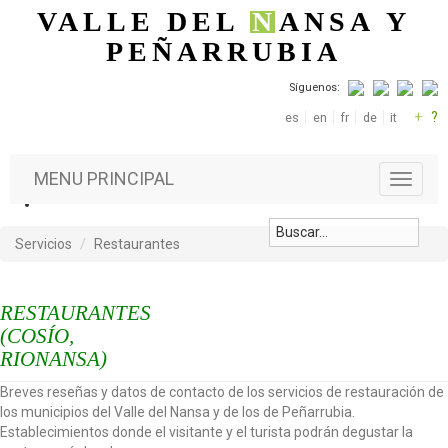
Pasar al contenido principal
VALLE DEL
N
ANSA
Y
PEÑARRUBIA
Síguenos:
+
?
es
en
fr
de
it
MENU PRINCIPAL
T
o
g
g
Servicios
Restaurantes
l
e
n
RESTAURANTES
a
(COSÍO,
v
RIONANSA)
i
g
Breves reseñas y datos de contacto de los servicios de restauración de
a
los municipios del Valle del Nansa y de los de Peñarrubia.
t
Establecimientos donde el visitante y el turista podrán degustar la
i