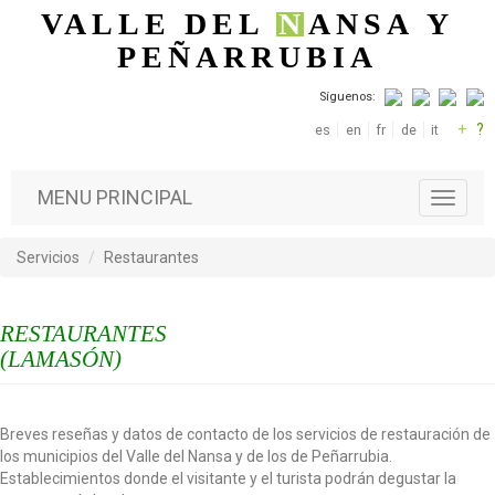
Pasar al contenido principal
VALLE DEL
N
ANSA
Y
PEÑARRUBIA
Síguenos:
+
?
es
en
fr
de
it
MENU PRINCIPAL
T
o
g
Servicios
Restaurantes
g
l
e
RESTAURANTES
n
a
(LAMASÓN)
v
i
g
Breves reseñas y datos de contacto de los servicios de restauración de
a
los municipios del Valle del Nansa y de los de Peñarrubia.
t
Establecimientos donde el visitante y el turista podrán degustar la
i