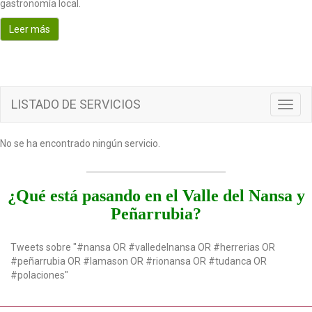
gastronomía local.
o
n
Leer más
LISTADO DE SERVICIOS
T
o
g
No se ha encontrado ningún servicio.
g
l
e
n
¿Qué está pasando en el Valle del Nansa y
a
Peñarrubia?
v
i
g
Tweets sobre "#nansa OR #valledelnansa OR #herrerias OR
a
#peñarrubia OR #lamason OR #rionansa OR #tudanca OR
t
#polaciones"
i
o