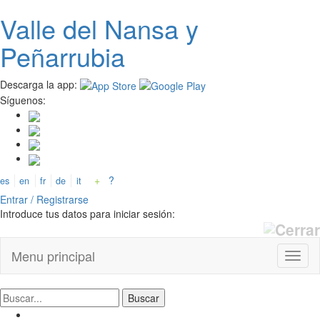
Valle del
N
ansa
y
Pasar
al
Peñarrubia
contenido
principal
Descarga la app:
Síguenos:
+
?
es
en
fr
de
it
Entrar / Registrarse
Introduce tus datos para iniciar sesión:
Menu principal
Toggl
naviga