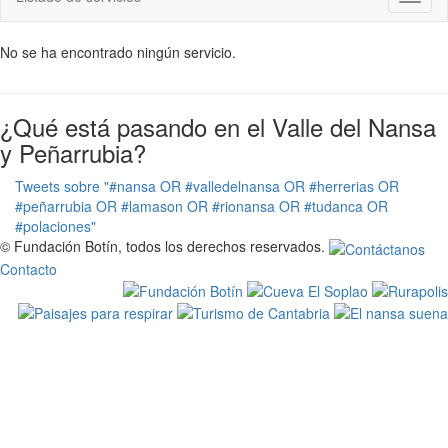
naviga
No se ha encontrado ningún servicio.
¿Qué está pasando en el Valle del Nansa
y Peñarrubia?
Tweets sobre "#nansa OR #valledelnansa OR #herrerias OR
#peñarrubia OR #lamason OR #rionansa OR #tudanca OR
#polaciones"
© Fundación Botín, todos los derechos reservados.
Contacto