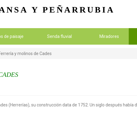
Pasar al contenido principal
ANSA
Y PEÑARRUBIA
ios de paisaje
Senda fluvial
Miradores
Ferrería y molinos de Cades
 CADES
es (Herrerías), su construcción data de 1752. Un siglo después había de