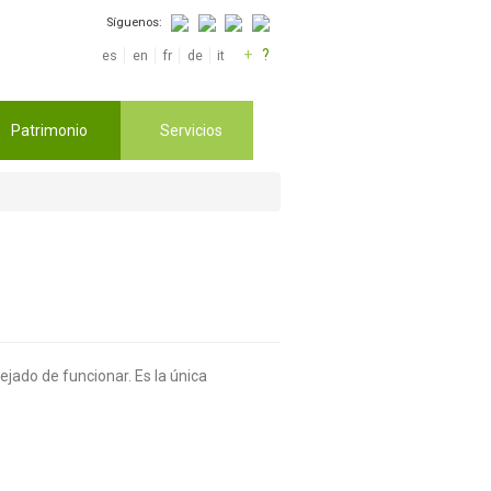
Síguenos:
+
?
es
en
fr
de
it
Patrimonio
Servicios
jado de funcionar. Es la única