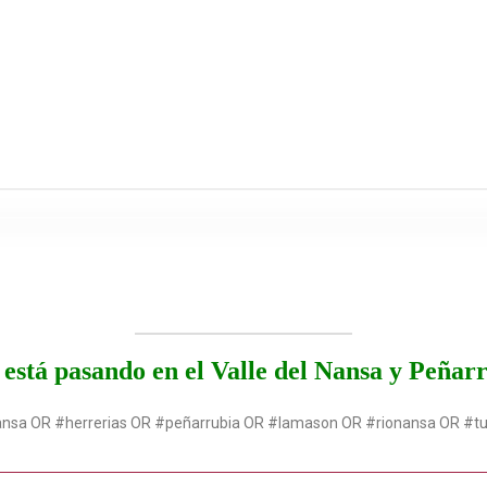
está pasando en el Valle del Nansa y Peñar
ansa OR #herrerias OR #peñarrubia OR #lamason OR #rionansa OR #t