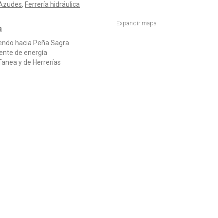
 Azudes
,
Ferrería hidráulica
Expandir mapa
a
iendo hacia Peña Sagra
ente de energía
 Tanea y de Herrerías