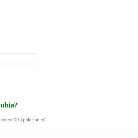
rubia?
udanca OR #polaciones"