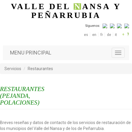
Pasar al contenido principal
VALLE DEL
N
ANSA
Y
PEÑARRUBIA
Síguenos:
+
?
es
en
fr
de
it
MENU PRINCIPAL
T
o
g
Servicios
Restaurantes
g
l
e
RESTAURANTES
n
a
(PEJANDA,
v
POLACIONES)
i
g
a
Breves reseñas y datos de contacto de los servicios de restauración de
t
los municipios del Valle del Nansa y de los de Peñarrubia.
i