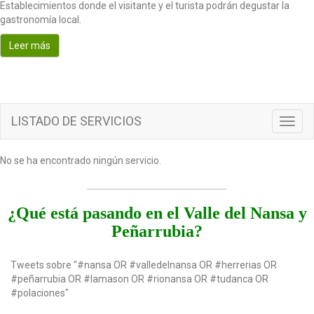
Establecimientos donde el visitante y el turista podrán degustar la
o
gastronomía local.
n
Leer más
LISTADO DE SERVICIOS
T
o
g
No se ha encontrado ningún servicio.
g
l
e
n
¿Qué está pasando en el Valle del Nansa y
a
Peñarrubia?
v
i
g
Tweets sobre "#nansa OR #valledelnansa OR #herrerias OR
a
#peñarrubia OR #lamason OR #rionansa OR #tudanca OR
t
#polaciones"
i