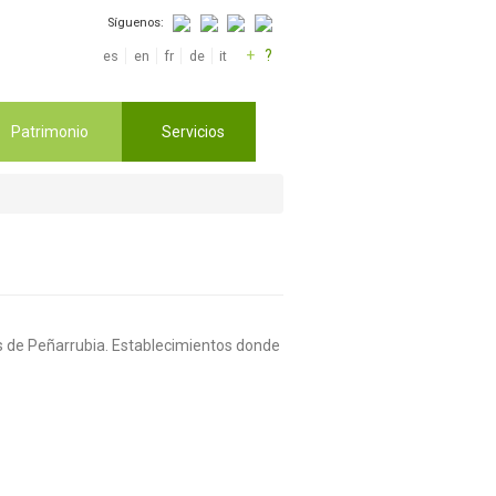
Síguenos:
+
?
es
en
fr
de
it
Patrimonio
Servicios
los de Peñarrubia. Establecimientos donde