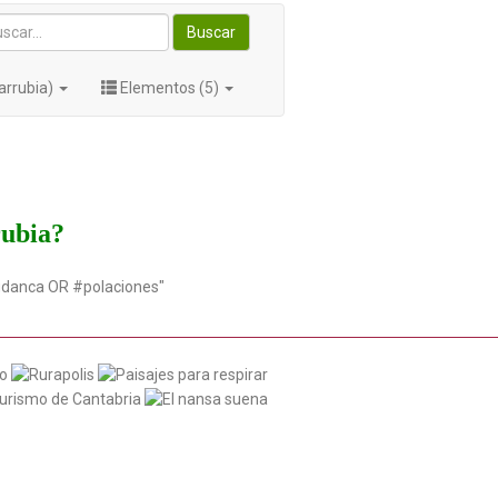
Buscar
arrubia)
Elementos (5)
rubia?
udanca OR #polaciones"