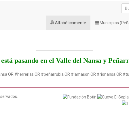
Alfabéticamente
Municipios (Peñ
está pasando en el Valle del Nansa y Peñar
ansa OR #herrerias OR #peñarrubia OR #lamason OR #rionansa OR #t
eservados.