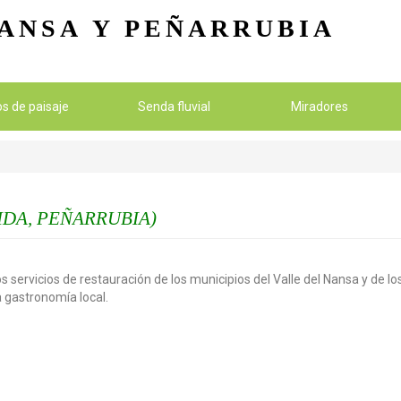
Pasar al contenido principal
ANSA
Y PEÑARRUBIA
ios de paisaje
Senda fluvial
Miradores
IDA, PEÑARRUBIA)
s servicios de restauración de los municipios del Valle del Nansa y de 
la gastronomía local.