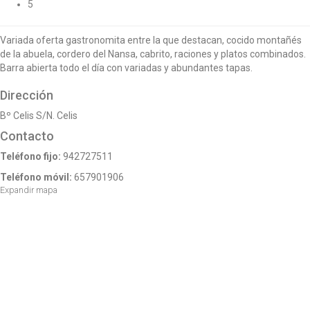
5
o
n
Variada oferta gastronomita entre la que destacan, cocido montañés
de la abuela, cordero del Nansa, cabrito, raciones y platos combinados.
Barra abierta todo el día con variadas y abundantes tapas.
Dirección
Bº Celis S/N. Celis
Contacto
Teléfono fijo:
942727511
Teléfono móvil:
657901906
Expandir mapa