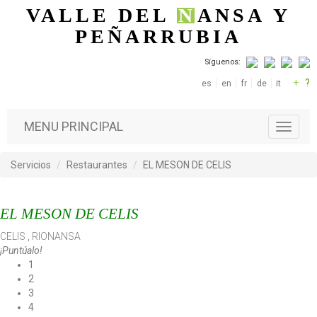
Pasar al contenido principal
VALLE DEL
N
ANSA
Y
PEÑARRUBIA
Síguenos:
+
?
es
en
fr
de
it
MENU PRINCIPAL
T
o
g
Servicios
Restaurantes
EL MESON DE CELIS
g
l
e
EL MESON DE CELIS
n
a
CELIS
,
RIONANSA
v
¡Puntúalo!
i
1
g
2
a
3
t
4
i