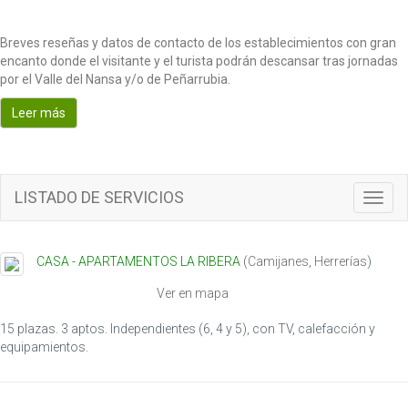
Breves reseñas y datos de contacto de los establecimientos con gran
encanto donde el visitante y el turista podrán descansar tras jornadas
por el Valle del Nansa y/o de Peñarrubia.
Leer más
LISTADO DE SERVICIOS
T
o
g
g
CASA - APARTAMENTOS LA RIBERA
(
Camijanes
,
Herrerías
)
l
e
Ver en mapa
n
a
15 plazas. 3 aptos. Independientes (6, 4 y 5), con TV, calefacción y
v
equipamientos.
i
g
a