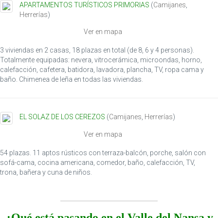
APARTAMENTOS TURÍSTICOS PRIMORIAS
(
Camijanes
,
t
Herrerías
)
i
o
Ver en mapa
n
3 viviendas en 2 casas, 18 plazas en total (de 8, 6 y 4 personas).
Totalmente equipadas: nevera, vitrocerámica, microondas, horno,
calefacción, cafetera, batidora, lavadora, plancha, TV, ropa cama y
baño. Chimenea de leña en todas las viviendas.
EL SOLAZ DE LOS CEREZOS
(
Camijanes
,
Herrerías
)
Ver en mapa
54 plazas. 11 aptos rústicos con terraza-balcón, porche, salón con
sofá-cama, cocina americana, comedor, baño, calefacción, TV,
trona, bañera y cuna de niños.
¿Qué está pasando en el Valle del Nansa y