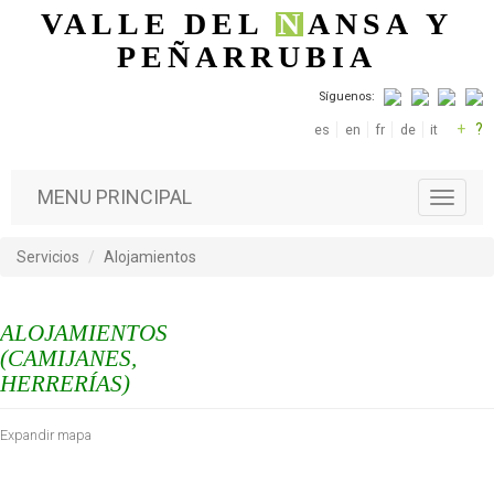
Pasar al contenido principal
VALLE DEL
N
ANSA
Y
PEÑARRUBIA
Síguenos:
+
?
es
en
fr
de
it
MENU PRINCIPAL
T
o
g
Servicios
Alojamientos
g
l
e
ALOJAMIENTOS
n
a
(CAMIJANES,
v
HERRERÍAS)
i
g
Expandir mapa
a
t
i