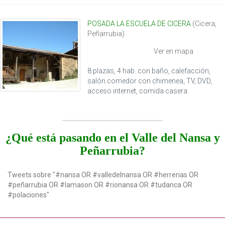
t
i
POSADA LA ESCUELA DE CICERA
(
Cicera
,
o
Peñarrubia
)
n
Ver en mapa
8 plazas, 4 hab. con baño, calefacción,
salón comedor con chimenea, TV, DVD,
acceso internet, comida casera.
¿Qué está pasando en el Valle del Nansa y
Peñarrubia?
Tweets sobre "#nansa OR #valledelnansa OR #herrerias OR
#peñarrubia OR #lamason OR #rionansa OR #tudanca OR
#polaciones"