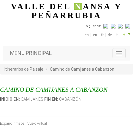
Pasar al contenido principal
VALLE DEL
N
ANSA
Y
PEÑARRUBIA
Síguenos:
+
?
es
en
fr
de
it
MENU PRINCIPAL
T
o
g
Itinerarios de Paisaje
Camino de Camijanes a Cabanzon
g
l
e
CAMINO DE CAMIJANES A CABANZON
n
a
INICIO EN:
CAMIJANES
FIN EN:
CABANZÓN
v
i
g
a
Expandir mapa
|
Vuelo virtual
t
i