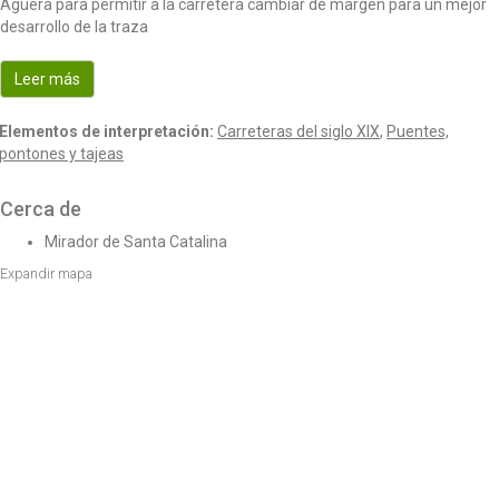
Agüera para permitir a la carretera cambiar de margen para un mejor
o
desarrollo de la traza
n
Leer más
Elementos de interpretación:
Carreteras del siglo XIX
,
Puentes,
pontones y tajeas
Cerca de
Mirador de Santa Catalina
Expandir mapa