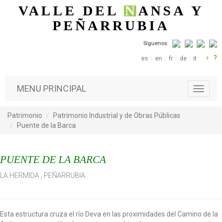
Pasar al contenido principal
VALLE DEL
N
ANSA
Y
PEÑARRUBIA
Síguenos:
+
?
es
en
fr
de
it
MENU PRINCIPAL
T
o
g
Patrimonio
Patrimonio Industrial y de Obras Públicas
g
Puente de la Barca
l
e
n
PUENTE DE LA BARCA
a
v
LA HERMIDA
,
PEÑARRUBIA
i
g
a
t
Esta estructura cruza el río Deva en las proximidades del Camino de la
i