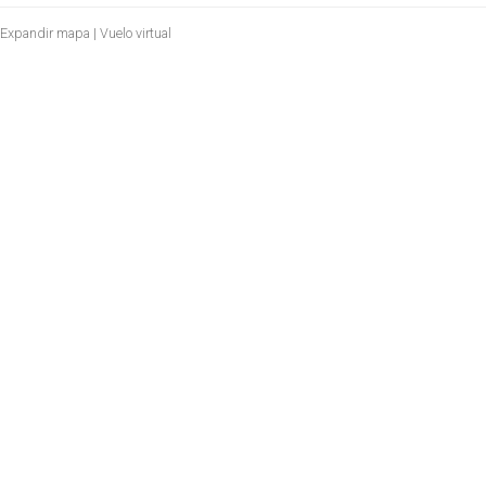
o
Expandir mapa
|
Vuelo virtual
n