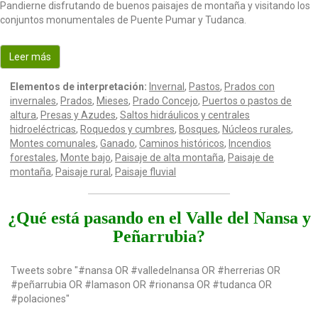
Pandierne disfrutando de buenos paisajes de montaña y visitando los
conjuntos monumentales de Puente Pumar y Tudanca.
Leer más
Elementos de interpretación:
Invernal
,
Pastos
,
Prados con
invernales
,
Prados
,
Mieses
,
Prado Concejo
,
Puertos o pastos de
altura
,
Presas y Azudes
,
Saltos hidráulicos y centrales
hidroeléctricas
,
Roquedos y cumbres
,
Bosques
,
Núcleos rurales
,
Montes comunales
,
Ganado
,
Caminos históricos
,
Incendios
forestales
,
Monte bajo
,
Paisaje de alta montaña
,
Paisaje de
montaña
,
Paisaje rural
,
Paisaje fluvial
¿Qué está pasando en el Valle del Nansa y
Peñarrubia?
Tweets sobre "#nansa OR #valledelnansa OR #herrerias OR
#peñarrubia OR #lamason OR #rionansa OR #tudanca OR
#polaciones"