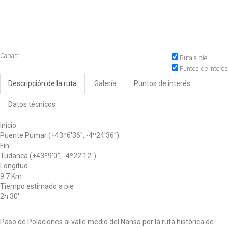
Capas:
Ruta a pie
Puntos de interés
Descripción de la ruta
Galería
Puntos de interés
Datos técnicos
Inicio
Puente Pumar (+43º6'36", -4º24'36").
Fin
Tudanca (+43º9'0", -4º22'12").
Longitud
9.7 Km
Tiempo estimado a pie
2h 30'
Paso de Polaciones al valle medio del Nansa por la ruta histórica de