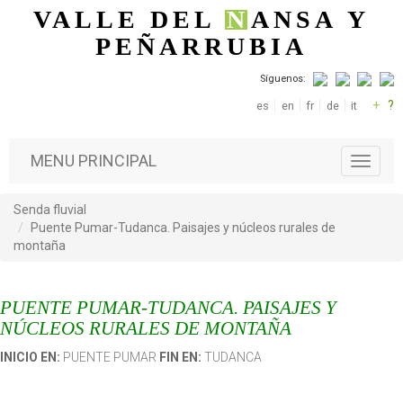
Pasar al contenido principal
VALLE DEL
N
ANSA
Y
PEÑARRUBIA
Síguenos:
+
?
es
en
fr
de
it
MENU PRINCIPAL
T
o
g
Senda fluvial
g
Puente Pumar-Tudanca. Paisajes y núcleos rurales de
l
montaña
e
n
a
PUENTE PUMAR-TUDANCA. PAISAJES Y
v
i
NÚCLEOS RURALES DE MONTAÑA
g
INICIO EN:
PUENTE PUMAR
FIN EN:
TUDANCA
a
t
i