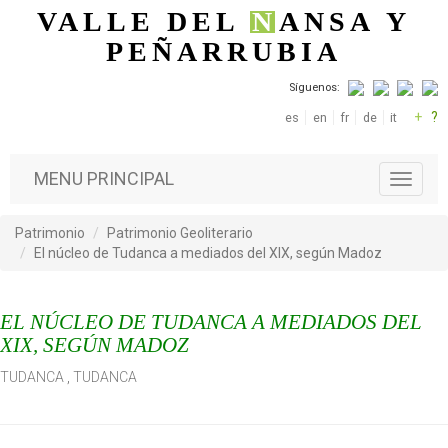
Pasar al contenido principal
VALLE DEL
N
ANSA
Y
PEÑARRUBIA
Síguenos:
+
?
es
en
fr
de
it
MENU PRINCIPAL
T
o
g
Patrimonio
Patrimonio Geoliterario
g
El núcleo de Tudanca a mediados del XIX, según Madoz
l
e
n
EL NÚCLEO DE TUDANCA A MEDIADOS DEL
a
v
XIX, SEGÚN MADOZ
i
TUDANCA
,
TUDANCA
g
a
t
i