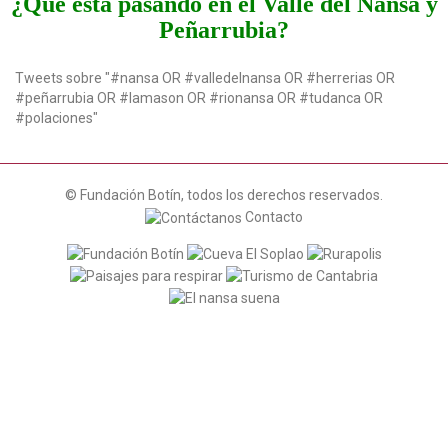
¿Qué está pasando en el Valle del Nansa y
Peñarrubia?
Tweets sobre "#nansa OR #valledelnansa OR #herrerias OR
#peñarrubia OR #lamason OR #rionansa OR #tudanca OR
#polaciones"
© Fundación Botín, todos los derechos reservados.
Contacto