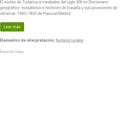
El núcleo de Tudanca a mediados del siglo XIX en Diccionario
o
geográfico- estadístico e histórico de España y sus posesiones de
n
ultramar. 1845-1850 de Pascual Madoz.
Leer más
Elementos de interpretación:
Núcleos rurales
Expandir mapa