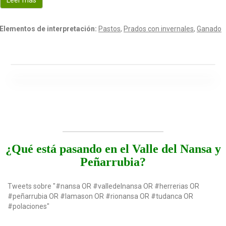
Leer más
o
n
Elementos de interpretación:
Pastos
,
Prados con invernales
,
Ganado
¿Qué está pasando en el Valle del Nansa y
Peñarrubia?
Tweets sobre "#nansa OR #valledelnansa OR #herrerias OR
#peñarrubia OR #lamason OR #rionansa OR #tudanca OR
#polaciones"