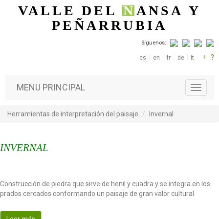
Pasar al contenido principal
VALLE DEL
N
ANSA
Y
PEÑARRUBIA
Síguenos:
+
?
es
en
fr
de
it
MENU PRINCIPAL
T
o
g
Herramientas de interpretación del paisaje
Invernal
g
l
e
INVERNAL
n
a
v
i
Construcción de piedra que sirve de henil y cuadra y se integra en los
g
prados cercados conformando un paisaje de gran valor cultural.
a
t
i