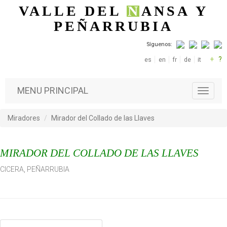
Pasar al contenido principal
VALLE DEL
N
ANSA
Y
PEÑARRUBIA
Síguenos:
+
?
es
en
fr
de
it
MENU PRINCIPAL
T
o
g
Miradores
Mirador del Collado de las Llaves
g
l
e
MIRADOR DEL COLLADO DE LAS LLAVES
n
a
CICERA
,
PEÑARRUBIA
v
i
g
a
t
i