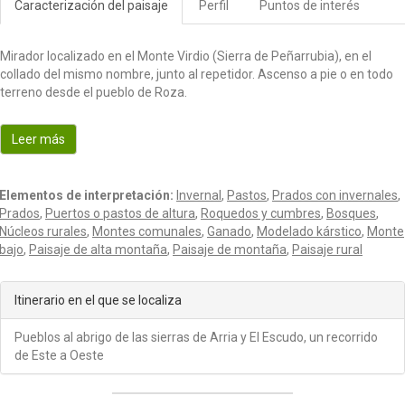
Caracterización del paisaje
Perfil
Puntos de interés
o
n
Mirador localizado en el Monte Virdio (Sierra de Peñarrubia), en el
collado del mismo nombre, junto al repetidor. Ascenso a pie o en todo
terreno desde el pueblo de Roza.
Leer más
Elementos de interpretación:
Invernal
,
Pastos
,
Prados con invernales
,
Prados
,
Puertos o pastos de altura
,
Roquedos y cumbres
,
Bosques
,
Núcleos rurales
,
Montes comunales
,
Ganado
,
Modelado kárstico
,
Monte
bajo
,
Paisaje de alta montaña
,
Paisaje de montaña
,
Paisaje rural
Itinerario en el que se localiza
Pueblos al abrigo de las sierras de Arria y El Escudo, un recorrido
de Este a Oeste