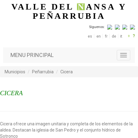
Pasar al contenido principal
VALLE DEL
N
ANSA
Y
PEÑARRUBIA
Síguenos:
+
?
es
en
fr
de
it
MENU PRINCIPAL
T
o
g
Municipios
Peñarrubia
Cicera
g
l
e
CICERA
n
a
v
i
g
a
Cicera ofrece una imagen unitaria y completa de los elementos de la
t
aldea. Destacan la iglesia de San Pedro y el conjunto hídrico de
i
Sotronco