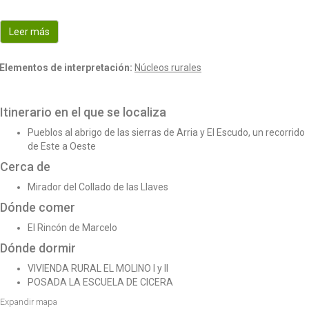
o
n
Leer más
Elementos de interpretación:
Núcleos rurales
Itinerario en el que se localiza
Pueblos al abrigo de las sierras de Arria y El Escudo, un recorrido
de Este a Oeste
Cerca de
Mirador del Collado de las Llaves
Dónde comer
El Rincón de Marcelo
Dónde dormir
VIVIENDA RURAL EL MOLINO I y II
POSADA LA ESCUELA DE CICERA
Expandir mapa