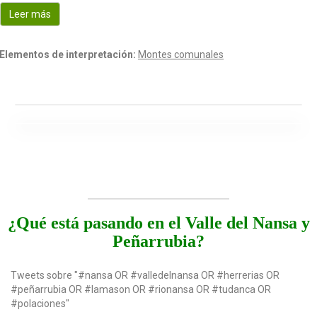
o
Leer más
n
Elementos de interpretación:
Montes comunales
¿Qué está pasando en el Valle del Nansa y
Peñarrubia?
Tweets sobre "#nansa OR #valledelnansa OR #herrerias OR
#peñarrubia OR #lamason OR #rionansa OR #tudanca OR
#polaciones"