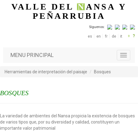
Pasar al contenido principal
VALLE DEL
N
ANSA
Y
PEÑARRUBIA
Síguenos:
+
?
es
en
fr
de
it
MENU PRINCIPAL
T
o
g
Herramientas de interpretación del paisaje
Bosques
g
l
e
BOSQUES
n
a
v
i
La variedad de ambientes del Nansa propicia la existencia de bosques
g
de varios tipos que, por su diversidad y calidad, constituyen un
a
importante valor patrimonial
t
i