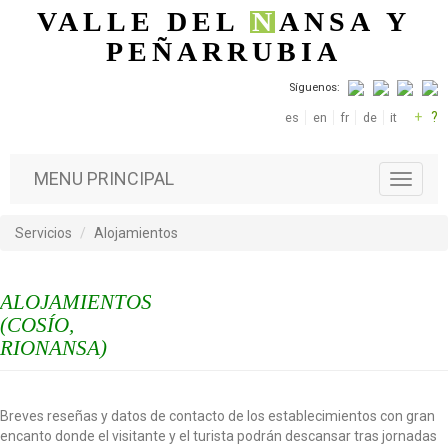
Pasar al contenido principal
VALLE DEL
N
ANSA
Y
PEÑARRUBIA
Síguenos:
+
?
es
en
fr
de
it
MENU PRINCIPAL
T
o
g
Servicios
Alojamientos
g
l
e
ALOJAMIENTOS
n
a
(COSÍO,
v
RIONANSA)
i
g
a
Breves reseñas y datos de contacto de los establecimientos con gran
t
encanto donde el visitante y el turista podrán descansar tras jornadas
i