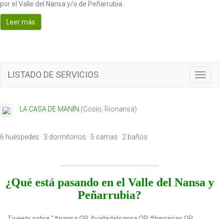
por el Valle del Nansa y/o de Peñarrubia.
o
n
Leer más
LISTADO DE SERVICIOS
T
o
g
g
LA CASA DE MANÍN
(
Cosío
,
Rionansa
)
l
e
n
6 huéspedes · 3 dormitorios · 5 camas · 2 baños
a
v
i
g
¿Qué está pasando en el Valle del Nansa y
a
Peñarrubia?
t
i
o
Tweets sobre "#nansa OR #valledelnansa OR #herrerias OR