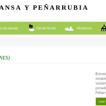
Pasar al contenido principal
ANSA
Y PEÑARRUBIA
ios de paisaje
Senda fluvial
Miradores
NES)
Breves
establ
visitan
jornada
Peñarr
Leer