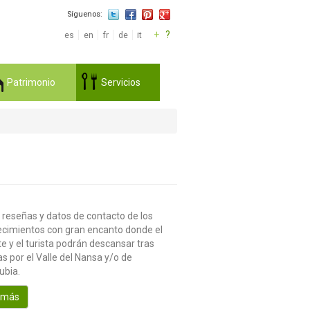
Síguenos:
+
?
es
en
fr
de
it
Patrimonio
Servicios
 reseñas y datos de contacto de los
ecimientos con gran encanto donde el
te y el turista podrán descansar tras
s por el Valle del Nansa y/o de
ubia.
 más