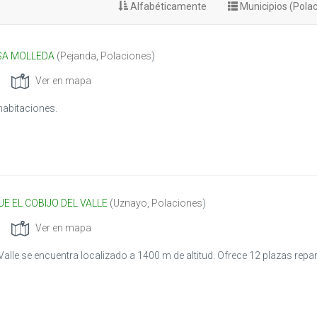
Alfabéticamente
Municipios (Pola
SA MOLLEDA
(
Pejanda
,
Polaciones
)
Ver en mapa
habitaciones.
E EL COBIJO DEL VALLE
(
Uznayo
,
Polaciones
)
Ver en mapa
 Valle se encuentra localizado a 1400 m de altitud. Ofrece 12 plazas repar