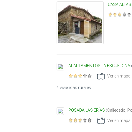
CASA ALTAS
APARTAMENTOS LA ESCUELONA
Ver en mapa
4 viviendas rurales
POSADA LAS ERÍAS
(
Callecedo
,
Po
Ver en mapa