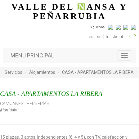
Pasar al contenido principal
VALLE DEL
N
ANSA
Y
PEÑARRUBIA
Síguenos:
+
?
es
en
fr
de
it
MENU PRINCIPAL
T
o
g
Servicios
Alojamientos
CASA - APARTAMENTOS LA RIBERA
g
l
e
CASA - APARTAMENTOS LA RIBERA
n
a
CAMIJANES
,
HERRERÍAS
v
¡Puntúalo!
i
g
a
t
i
15 plazas. 3 aptos. Independientes (6, 4 y 5), con TV, calefacción y