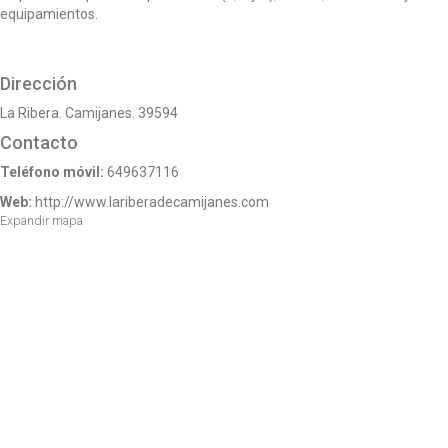
o
equipamientos.
n
Dirección
La Ribera. Camijanes. 39594
Contacto
Teléfono móvil:
649637116
Web:
http://www.lariberadecamijanes.com
Expandir mapa