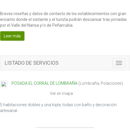
Breves reseñas y datos de contacto de los establecimientos con gran
encanto donde el visitante y el turista podrán descansar tras jornadas
por el Valle del Nansa y/o de Peñarrubia.
Leer más
LISTADO DE SERVICIOS
T
o
g
g
POSADA EL CORRAL DE LOMBRAÑA
(
Lombraña
,
Polaciones
)
l
e
Ver en mapa
n
a
5 habitaciones dobles y una triple, todas con baño y decoración
v
artesanal.
i
g
a