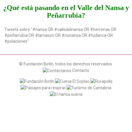
t
¿Qué está pasando en el Valle del Nansa y
i
Peñarrubia?
o
n
Tweets sobre "#nansa OR #valledelnansa OR #herrerias OR
#peñarrubia OR #lamason OR #rionansa OR #tudanca OR
#polaciones"
© Fundación Botín, todos los derechos reservados.
Contacto