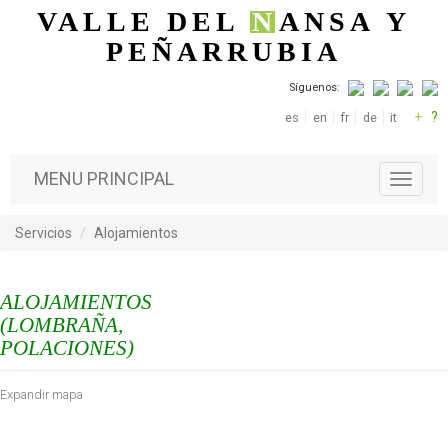
Pasar al contenido principal
VALLE DEL
N
ANSA
Y
PEÑARRUBIA
Síguenos:
+
?
es
en
fr
de
it
MENU PRINCIPAL
T
o
g
Servicios
Alojamientos
g
l
e
ALOJAMIENTOS
n
a
(LOMBRAÑA,
v
POLACIONES)
i
g
Expandir mapa
a
t
i