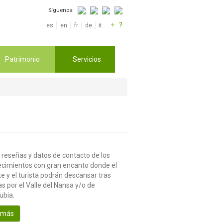
Síguenos:
+
?
es
en
fr
de
it
Patrimonio
Servicios
 reseñas y datos de contacto de los
ecimientos con gran encanto donde el
te y el turista podrán descansar tras
s por el Valle del Nansa y/o de
ubia.
 más