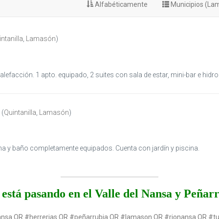
Alfabéticamente
Municipios (La
ntanilla
,
Lamasón
)
lefacción. 1 apto. equipado, 2 suites con sala de estar, mini-bar e hidr
(
Quintanilla
,
Lamasón
)
na y baño completamente equipados. Cuenta con jardín y piscina.
está pasando en el Valle del Nansa y Peñar
ansa OR #herrerias OR #peñarrubia OR #lamason OR #rionansa OR #t