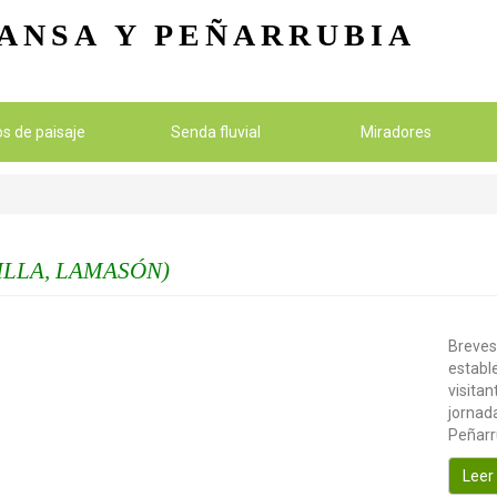
Pasar al contenido principal
ANSA
Y PEÑARRUBIA
ios de paisaje
Senda fluvial
Miradores
ILLA, LAMASÓN)
Breves
establ
visitan
jornada
Peñarr
Leer