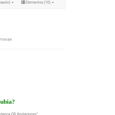
masón)
Elementos (10)
omasaje.
rubia?
udanca OR #polaciones"