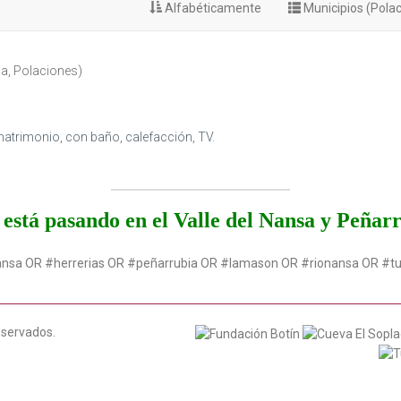
Alfabéticamente
Municipios (Pola
na
,
Polaciones
)
matrimonio, con baño, calefacción, TV.
está pasando en el Valle del Nansa y Peñar
ansa OR #herrerias OR #peñarrubia OR #lamason OR #rionansa OR #t
eservados.