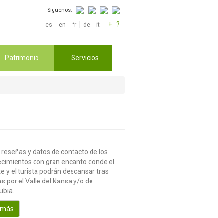
Síguenos:
+
?
es
en
fr
de
it
Patrimonio
Servicios
 reseñas y datos de contacto de los
ecimientos con gran encanto donde el
te y el turista podrán descansar tras
s por el Valle del Nansa y/o de
ubia.
 más