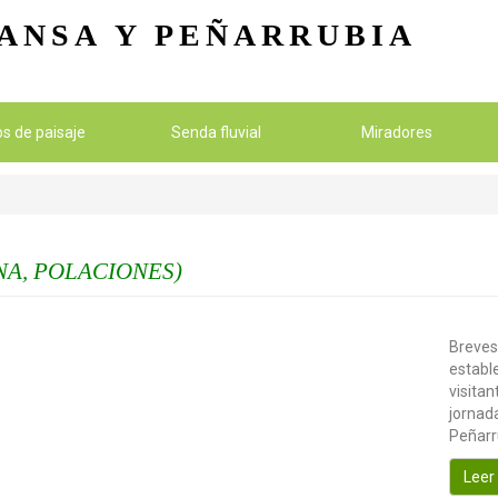
Pasar al contenido principal
ANSA
Y PEÑARRUBIA
ios de paisaje
Senda fluvial
Miradores
NA, POLACIONES)
Breves
establ
visitan
jornada
Peñarr
Leer