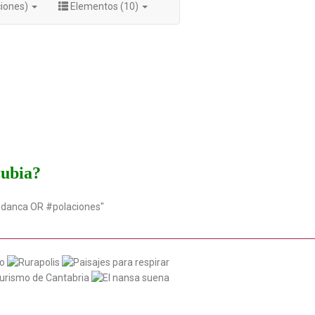
ciones)
Elementos (10)
rubia?
udanca OR #polaciones"