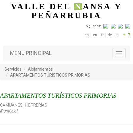
Pasar al contenido principal
VALLE DEL
N
ANSA
Y
PEÑARRUBIA
Síguenos:
+
?
es
en
fr
de
it
MENU PRINCIPAL
T
o
g
Servicios
Alojamientos
g
APARTAMENTOS TURÍSTICOS PRIMORIAS
l
e
n
APARTAMENTOS TURÍSTICOS PRIMORIAS
a
v
CAMIJANES
,
HERRERÍAS
i
¡Puntúalo!
g
a
t
i