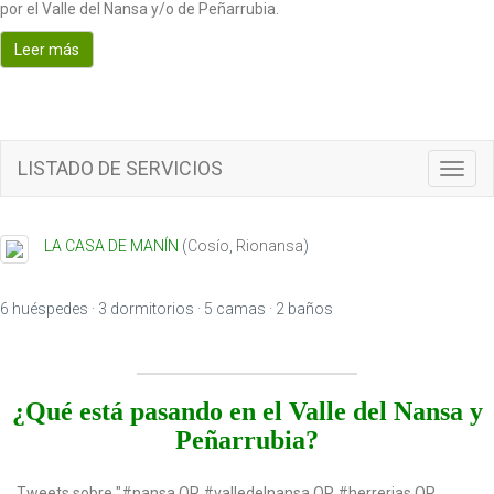
por el Valle del Nansa y/o de Peñarrubia.
Leer más
LISTADO DE SERVICIOS
Toggl
navig
LA CASA DE MANÍN
(
Cosío
,
Rionansa
)
6 huéspedes · 3 dormitorios · 5 camas · 2 baños
¿Qué está pasando en el Valle del Nansa y
Peñarrubia?
Tweets sobre "#nansa OR #valledelnansa OR #herrerias OR