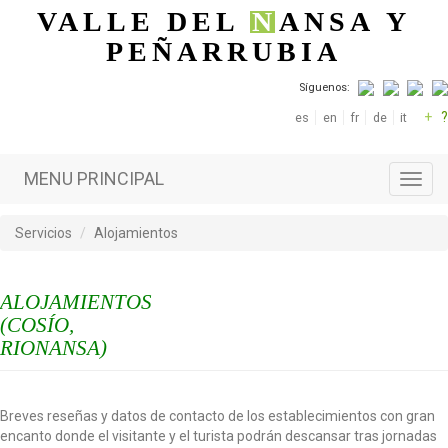
Pasar al contenido principal
VALLE DEL
N
ANSA
Y
PEÑARRUBIA
Síguenos:
+
?
es
en
fr
de
it
MENU PRINCIPAL
Toggl
navig
Servicios
Alojamientos
ALOJAMIENTOS
(COSÍO,
RIONANSA)
Breves reseñas y datos de contacto de los establecimientos con gran
encanto donde el visitante y el turista podrán descansar tras jornadas