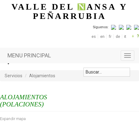
Pasar al contenido principal
VALLE DEL
N
ANSA
Y
PEÑARRUBIA
Síguenos:
+
?
es
en
fr
de
it
MENU PRINCIPAL
Toggl
navig
Servicios
Alojamientos
ALOJAMIENTOS
(POLACIONES)
Expandir mapa