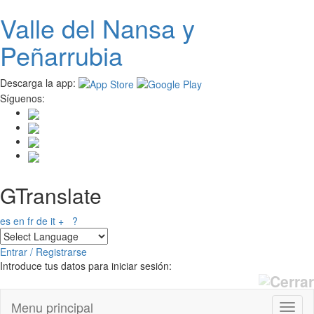
Valle del
N
ansa
y
Pasar
al
Peñarrubia
contenido
principal
Descarga la app:
Síguenos:
GTranslate
es
en
fr
de
it
+
?
Entrar / Registrarse
Introduce tus datos para iniciar sesión:
Menu principal
Toggl