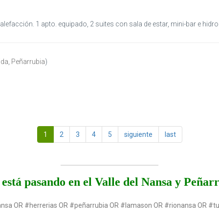
lefacción. 1 apto. equipado, 2 suites con sala de estar, mini-bar e hidr
ida
,
Peñarrubia
)
1
2
3
4
5
siguiente
last
está pasando en el Valle del Nansa y Peñar
ansa OR #herrerias OR #peñarrubia OR #lamason OR #rionansa OR #t