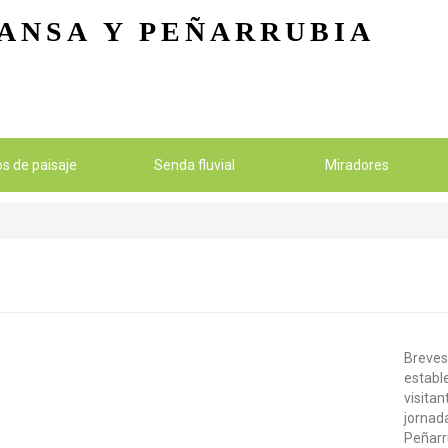
Pasar al contenido principal
ANSA
Y PEÑARRUBIA
ios de paisaje
Senda fluvial
Miradores
Breves
establ
visitan
jornada
Peñarr