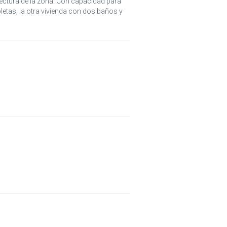
tectura de la zona. Con capacidad para
etas, la otra vivienda con dos baños y