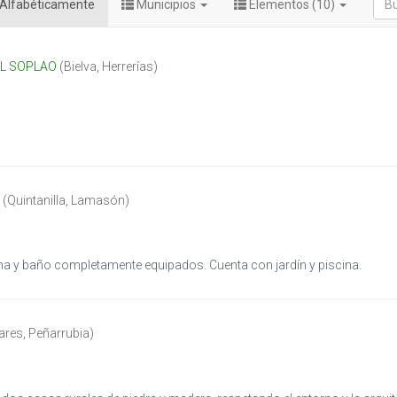
Alfabéticamente
Municipios
Elementos (10)
EL SOPLAO
(
Bielva
,
Herrerías
)
(
Quintanilla
,
Lamasón
)
na y baño completamente equipados. Cuenta con jardín y piscina.
ares
,
Peñarrubia
)