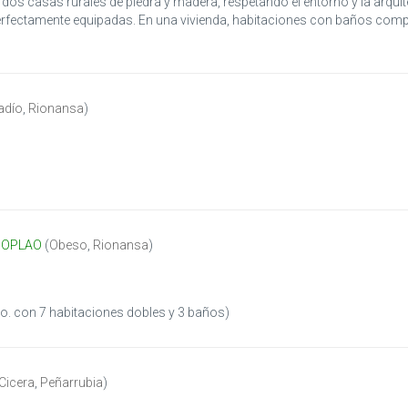
os casas rurales de piedra y madera, respetando el entorno y la arqui
rfectamente equipadas. En una vivienda, habitaciones con baños compl
adío
,
Rionansa
)
 SOPLAO
(
Obeso
,
Rionansa
)
pto. con 7 habitaciones dobles y 3 baños)
Cicera
,
Peñarrubia
)