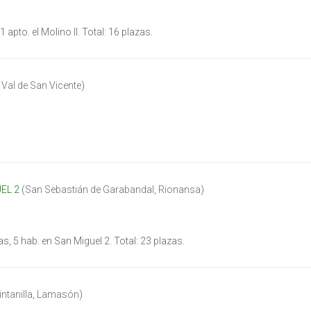
1 apto. el Molino II. Total: 16 plazas.
,
Val de San Vicente
)
EL 2
(
San Sebastián de Garabandal
,
Rionansa
)
s, 5 hab. en San Miguel 2. Total: 23 plazas.
ntanilla
,
Lamasón
)