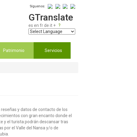
Síguenos:
GTranslate
es
en
fr
de
it
+
?
Patrimonio
Servicios
 reseñas y datos de contacto de los
ecimientos con gran encanto donde el
te y el turista podrán descansar tras
s por el Valle del Nansa y/o de
ubia.