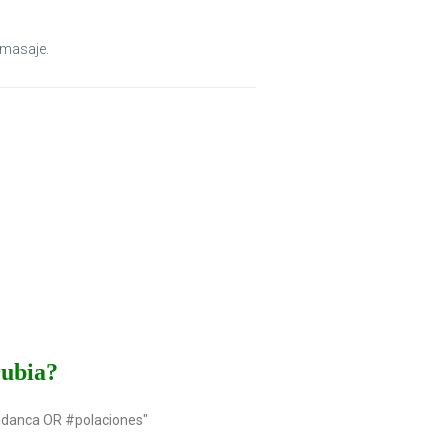
omasaje.
rubia?
udanca OR #polaciones"