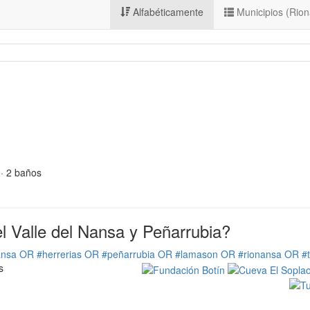
Alfabéticamente
Municipios (Rio
 · 2 baños
 Valle del Nansa y Peñarrubia?
ansa OR #herrerias OR #peñarrubia OR #lamason OR #rionansa OR #
s