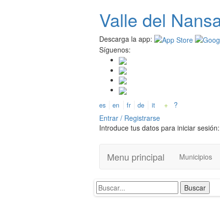
Pasar
Valle del
N
ans
al
contenido
principal
Descarga la app:
Síguenos:
+
?
es
en
fr
de
it
Entrar / Registrarse
Introduce tus datos para iniciar sesión:
Menu principal
Municipios