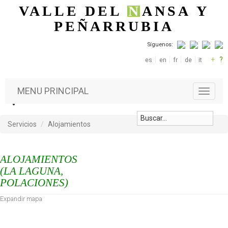
Pasar al contenido principal
VALLE DEL
N
ANSA
Y
PEÑARRUBIA
Síguenos:
+
?
es
en
fr
de
it
MENU PRINCIPAL
T
o
g
g
Servicios
Alojamientos
l
e
n
ALOJAMIENTOS
a
(LA LAGUNA,
v
POLACIONES)
i
g
Expandir mapa
a
t
i