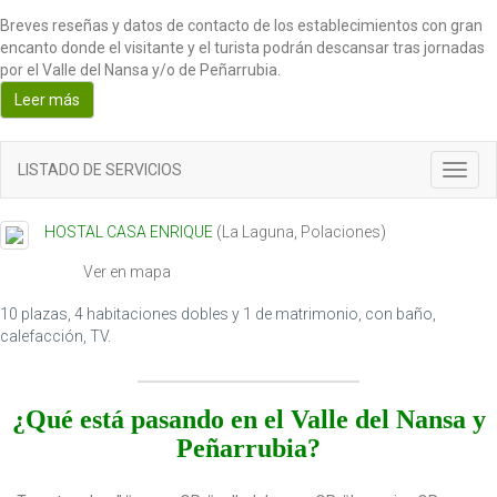
Breves reseñas y datos de contacto de los establecimientos con gran
encanto donde el visitante y el turista podrán descansar tras jornadas
por el Valle del Nansa y/o de Peñarrubia.
Leer más
LISTADO DE SERVICIOS
T
o
g
HOSTAL CASA ENRIQUE
(
La Laguna
,
Polaciones
)
g
l
Ver en mapa
e
n
10 plazas, 4 habitaciones dobles y 1 de matrimonio, con baño,
a
calefacción, TV.
v
i
g
¿Qué está pasando en el Valle del Nansa y
a
t
Peñarrubia?
i
o