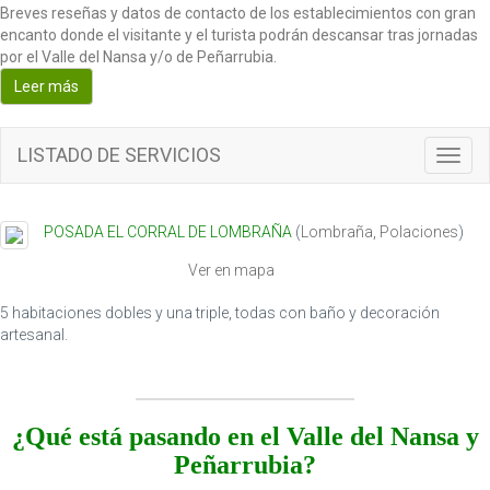
Breves reseñas y datos de contacto de los establecimientos con gran
encanto donde el visitante y el turista podrán descansar tras jornadas
por el Valle del Nansa y/o de Peñarrubia.
Leer más
LISTADO DE SERVICIOS
T
o
g
g
POSADA EL CORRAL DE LOMBRAÑA
(
Lombraña
,
Polaciones
)
l
e
Ver en mapa
n
a
5 habitaciones dobles y una triple, todas con baño y decoración
v
artesanal.
i
g
a
t
¿Qué está pasando en el Valle del Nansa y
i
Peñarrubia?
o
n