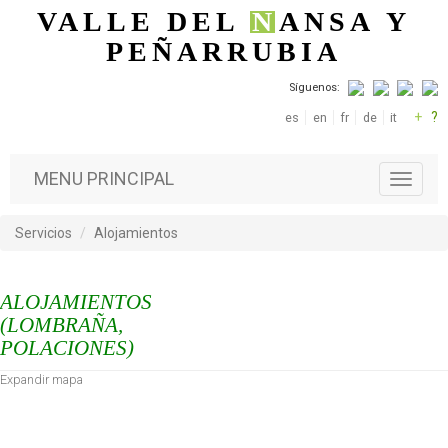
Pasar al contenido principal
VALLE DEL
N
ANSA
Y
PEÑARRUBIA
Síguenos:
+
?
es
en
fr
de
it
MENU PRINCIPAL
T
o
g
Servicios
Alojamientos
g
l
e
ALOJAMIENTOS
n
a
(LOMBRAÑA,
v
POLACIONES)
i
Expandir mapa
g
a
t
i