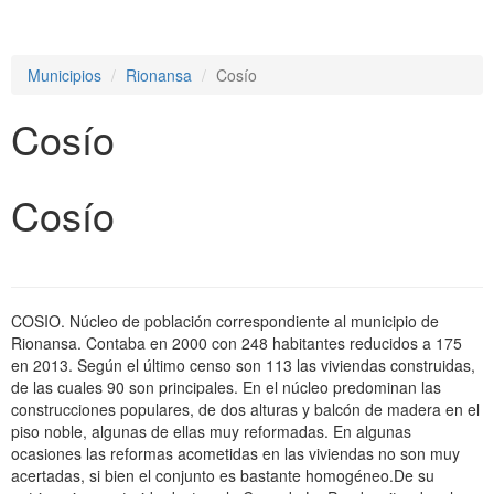
e
n
a
Municipios
Rionansa
Cosío
v
i
Cosío
g
a
t
i
Cosío
o
n
COSIO. Núcleo de población correspondiente al municipio de
Rionansa. Contaba en 2000 con 248 habitantes reducidos a 175
en 2013. Según el último censo son 113 las viviendas construidas,
de las cuales 90 son principales. En el núcleo predominan las
construcciones populares, de dos alturas y balcón de madera en el
piso noble, algunas de ellas muy reformadas. En algunas
ocasiones las reformas acometidas en las viviendas no son muy
acertadas, si bien el conjunto es bastante homogéneo.De su