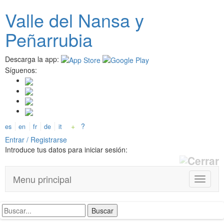
Pasar
Valle del
N
ansa
y
al
contenido
Peñarrubia
principal
Descarga la app:
Síguenos:
+
?
es
en
fr
de
it
Entrar / Registrarse
Introduce tus datos para iniciar sesión:
Menu principal
T
o
g
g
l