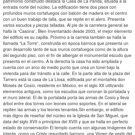
patrimonio construido destaca la Casa de La Panda, situada a la
entrada norte del núcleo. La edificación tiene dos pisos con
profundos muros cortafuegos con balcón de madera en el centro
con un buen trabajo de talla, que se repite en el alero. Presenta
varios escudos y piezas talladas. Al pie de la carretera general se
halla la “Casona”, Bien Inventariado desde 2003, el mejor elemento
del edificio es su capilla. Próximo a la carreta también se halla la
llamada “La Torre”, construida en época barroca que presenta un
gran desarrollo tanto de sus muros cortafuegos como de la altura
del segundo piso, con el fin de albergar el monumental escudo que
presenta en el centro. A la derecha la casa ha sido ampliada y
cuenta con un arco de medio punto que crea un túnel bajo la
vivienda para dar tránsito a la calle. En la parte alta de la plaza del
Tarrero está la casa de La Llosa, edificada por el montañés don
Moisés de Cosío, residente en México, en el siglo XX utilizando
elementos antiguos, como los escudos que coronan la portalada y
el muro lateral. El de la portalada porta las armas de Cosío y lleva
árbol entre dos torres con leones como soportes. En el lateral se
repiten las armas y los leones tenantes.Sin embargo, el edificio
más digno de reseñar del núcleo es la Iglesia de San Miguel, que
data del siglo XVII o principios del XVIII y que se halla en perfecto
estado de conservación El templo cuenta con algunas imágenes de
interés, como un Cristo resucitado barroco, una Virgen de vestir del