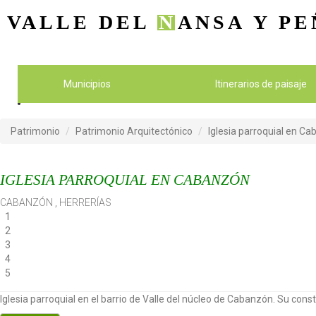
VALLE DEL
N
ANSA
Y PE
Municipios
Itinerarios de paisaje
Patrimonio
Patrimonio Arquitectónico
Iglesia parroquial en C
IGLESIA PARROQUIAL EN CABANZÓN
CABANZÓN
,
HERRERÍAS
1
2
3
4
5
Iglesia parroquial en el barrio de Valle del núcleo de Cabanzón. Su constr