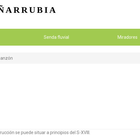
Pasar al contenido principal
ÑARRUBIA
Senda fluvial
Miradores
abanzón
ucción se puede situar a principios del S-XVIII.