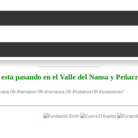
está pasando en el Valle del Nansa y Peñar
rubia OR #lamason OR #rionansa OR #tudanca OR #polaciones"