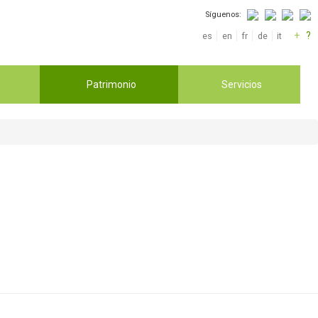
Síguenos:
+
?
es
en
fr
de
it
Patrimonio
Servicios