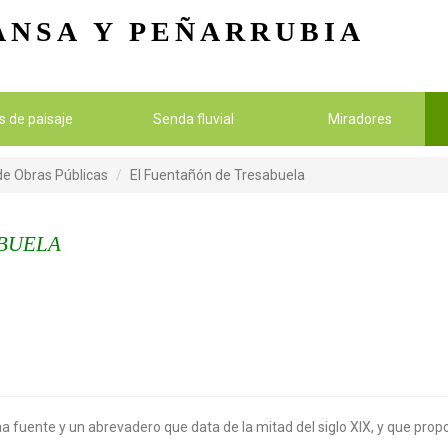
Pasar al contenido principal
ANSA
Y PEÑARRUBIA
os de paisaje
Senda fluvial
Miradores
 de Obras Públicas
El Fuentañón de Tresabuela
ABUELA
a fuente y un abrevadero que data de la mitad del siglo XIX, y que pro