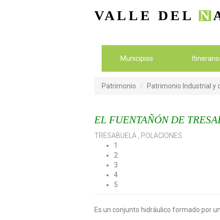
VALLE DEL
N
Municipios
Itinerari
Patrimonio
Patrimonio Industrial y
EL FUENTAÑÓN DE TRES
TRESABUELA
,
POLACIONES
1
2
3
4
5
Es un conjunto hidráulico formado por un