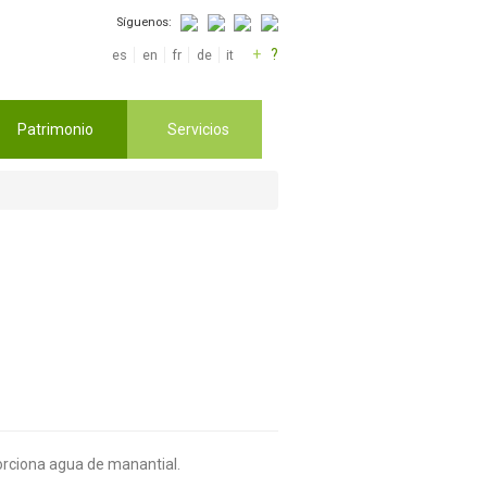
Síguenos:
+
?
es
en
fr
de
it
Patrimonio
Servicios
porciona agua de manantial.