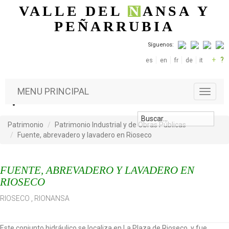
Pasar al contenido principal
VALLE DEL
N
ANSA
Y
PEÑARRUBIA
Síguenos:
+
?
es
en
fr
de
it
MENU PRINCIPAL
T
o
g
g
Patrimonio
Patrimonio Industrial y de Obras Públicas
l
Fuente, abrevadero y lavadero en Rioseco
e
n
a
FUENTE, ABREVADERO Y LAVADERO EN
v
RIOSECO
i
g
RIOSECO
,
RIONANSA
a
t
i
Este conjunto hidráulico se localiza en La Plaza de Rioseco, y fue