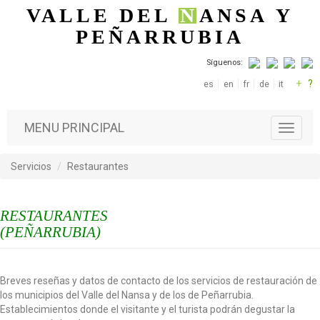
Pasar al contenido principal
VALLE DEL
N
ANSA
Y
PEÑARRUBIA
Síguenos:
+
?
es
en
fr
de
it
MENU PRINCIPAL
T
o
g
Servicios
Restaurantes
g
l
e
RESTAURANTES
n
a
(PEÑARRUBIA)
v
i
g
Breves reseñas y datos de contacto de los servicios de restauración de
a
los municipios del Valle del Nansa y de los de Peñarrubia.
t
Establecimientos donde el visitante y el turista podrán degustar la
i