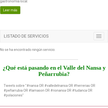
gastronomía local.
o
n
Leer más
LISTADO DE SERVICIOS
T
o
g
No se ha encontrado ningún servicio.
g
l
e
n
¿Qué está pasando en el Valle del Nansa y
a
Peñarrubia?
v
i
g
Tweets sobre "#nansa OR #valledelnansa OR #herrerias OR
a
#peñarrubia OR #lamason OR #rionansa OR #tudanca OR
t
#polaciones"
i
o